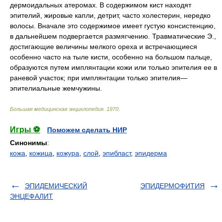
дермоидальных атеромах. В содержимом кист находят
эпителий, жировые капли, детрит, часто холестерин, нередко
волосы. Вначале это содержимое имеет густую консистенцию,
в дальнейшем подвергается размягчению. Травматические Э.,
достигающие величины мелкого ореха и встречающиеся
особенно часто на тыле кисти, особенно на большом пальце,
образуются путем имплянтации кожи или только эпителия ее в
раневой участок; при имплянтации только эпителия—
эпителиальные жемчужины.
Большая медицинская энциклопедия
.
1970
.
Игры ⚽
Поможем сделать НИР
Синонимы
:
кожа
,
кожица
,
кожура
,
слой
,
эпибласт
,
эпидерма
ЭПИДЕМИЧЕСКИЙ
ЭПИДЕРМОФИТИЯ
ЭНЦЕФАЛИТ