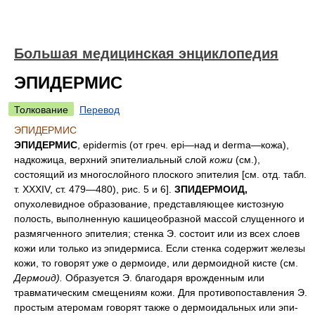
Большая медицинская энциклопедия
ЭПИДЕРМИС
Толкование
Перевод
ЭПИДЕРМИС
ЭПИДЕРМИС
, epidermis (от греч. epi—над и derma—кожа),
надкожица, верхний эпителиальный слой
кожи
(см.),
состоящий из многослойного плоского эпителия [см. отд. табл.
т. XXXIV, ст. 479—480), рис. 5 и 6].
ЗПИДЕРМОИД,
опухолевидное образование, представляющее кистозную
полость, выполненную кашицеобразной массой слущенного и
размягченного эпителия; стенка Э. состоит или из всех слоев
кожи или только из эпидермиса. Если стенка содержит железы
кожи, то говорят уже о дермоиде, или дермоидной кисте (см.
Дермоид).
Образуется Э. благодаря врожденным или
травматическим смещениям кожи. Для противопоставления Э.
простым атеромам говорят также о дермоидальных или эпи-