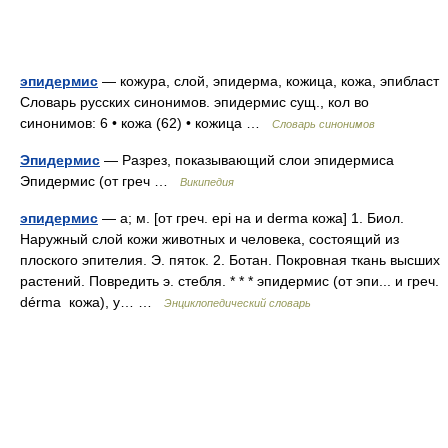
эпидермис
— кожура, слой, эпидерма, кожица, кожа, эпибласт
Словарь русских синонимов. эпидермис сущ., кол во
синонимов: 6 • кожа (62) • кожица …
Словарь синонимов
Эпидермис
— Разрез, показывающий слои эпидермиса
Эпидермис (от греч …
Википедия
эпидермис
— а; м. [от греч. epi на и derma кожа] 1. Биол.
Наружный слой кожи животных и человека, состоящий из
плоского эпителия. Э. пяток. 2. Ботан. Покровная ткань высших
растений. Повредить э. стебля. * * * эпидермис (от эпи... и греч.
dérma кожа), у… …
Энциклопедический словарь