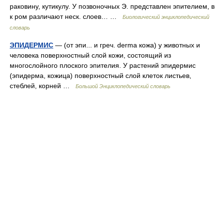
раковину, кутикулу. У позвоночных Э. представлен эпителием, в
к ром различают неск. слоев… …
Биологический энциклопедический
словарь
ЭПИДЕРМИС
— (от эпи... и греч. derma кожа) у животных и
человека поверхностный слой кожи, состоящий из
многослойного плоского эпителия. У растений эпидермис
(эпидерма, кожица) поверхностный слой клеток листьев,
стеблей, корней …
Большой Энциклопедический словарь