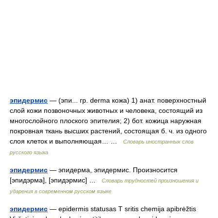
эпидермис
— (эпи... гр. derma кожа) 1) анат. поверхностный
слой кожи позвоночных животных и человека, состоящий из
многослойного плоского эпителия; 2) бот. кожица наружная
покровная ткань высших растений, состоящая б. ч. из одного
слоя клеток и выполняющая… …
Словарь иностранных слов
русского языка
эпидермис
— эпидерма, эпидермис. Произносится
[эпидэрма], [эпидэрмис] …
Словарь трудностей произношения и
ударения в современном русском языке
эпидермис
— epidermis statusas T sritis chemija apibrėžtis