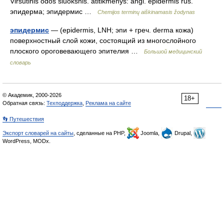
Viršutinis odos sluoksnis. atitikmenys: angl. epidermis rus.
эпидерма; эпидермис …
Chemijos terminų aiškinamasis žodynas
эпидермис
— (epidermis, LNH; эпи + греч. derma кожа)
поверхностный слой кожи, состоящий из многослойного
плоского ороговевающего эпителия …
Большой медицинский
словарь
© Академик, 2000-2026
18+
Обратная связь:
Техподдержка
,
Реклама на сайте
👣 Путешествия
Экспорт словарей на сайты
, сделанные на PHP,
Joomla,
Drupal,
WordPress, MODx.